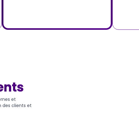
ents
ernes et
n des clients et