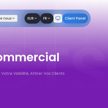
de nous
de nous
EUR
EUR
FR
FR
Client Panel
Client Panel
ommercial
tre Visibilité, Attirer Vos Clients