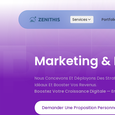
Services
Services
Portfoli
Portfoli
Marketing &
Nous Concevons Et Déployons Des Stratég
Idéaux Et Booster Vos Revenus.
Boostez Votre
Croissance Digitale
— E
Demander Une Proposition Personna